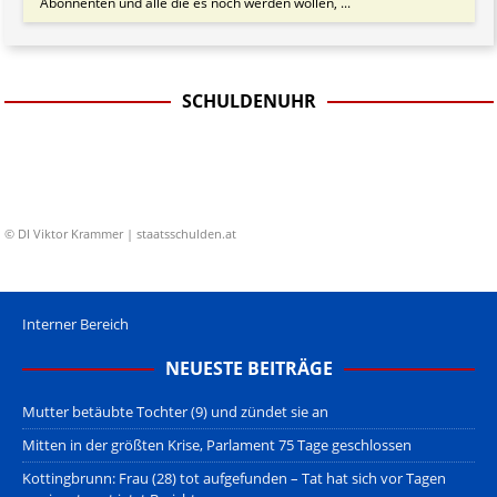
Abonnenten und alle die es noch werden wollen, ...
SCHULDENUHR
© DI Viktor Krammer | staatsschulden.at
Interner Bereich
NEUESTE BEITRÄGE
Mutter betäubte Tochter (9) und zündet sie an
Mitten in der größten Krise, Parlament 75 Tage geschlossen
Kottingbrunn: Frau (28) tot aufgefunden – Tat hat sich vor Tagen