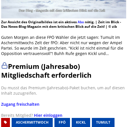
Zur Ansicht des Originalbildes ist ein aktives
Abo
nötig. | Zeit im Blick -
Das News-Blog-Magazin mit dem kritischen Blick auf die Zeit! | © zib
Guten Morgen an diese FPÖ Wähler die jetzt sagen: Tumult im
Aschermittwochs Zelt der fPÖ: Aber nicht nur wegen der Ampel
Partei. So wurde im Zelt geschrien. “Kickl ist nicht einmal für die
Opposition vertrauensvoll”! Buhh Rufe gegen Kickl und…
Premium (Jahresabo)
Mitgliedschaft erforderlich
Du musst das Premium (Jahresabo)-Paket buchen, um auf diesen
Inhalt zuzugreifen.
Zugang freischalten
Bereits Mitglied?
Hier einloggen
ASCHERMITTWOCH
FPÖ
KICKL
TUMULT