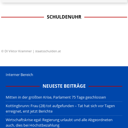
SCHULDENUHR
© DI Viktor Krammer | staatsschulden.at
Interner Bereich
NEUESTE BEITRÄGE
Mitten in der größten Krise, Parlament 75 Tage geschlossen
Kottingbrunn: Frau (28) tot aufgefunden – Tat hat sich vor Tagen
erreignet, erst jetzt Berichte
Wirtschaftskrise egal: Regierung urlaubt und alle Abgeordneten
auch, dies bei Höchstbezahlung