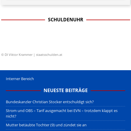
SCHULDENUHR
© DI Viktor Krammer | staatsschulden.at
Interner Bereich
NEUESTE BEITRÄGE
Bundeskanzler Christian Stocker entschuldigt sich?
Strom und OBS – Tarif ausgemacht bei EVN – trotzdem klappt es
nicht?
Mutter betäubte Tochter (9) und zündet sie an