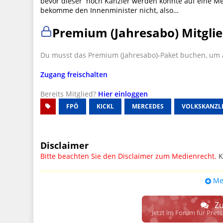
bevor dieser noch Kanzler werden konnte auf eine Me
bekomme den Innenminister nicht, also…
Premium (Jahresabo) Mitglie
Du musst das Premium (Jahresabo)-Paket buchen, um a
Zugang freischalten
Bereits Mitglied?
Hier einloggen
FPÖ
KICKL
MERCEDES
VOLKSKANZL
Disclaimer
Bitte beachten Sie den Disclaimer zum Medienrecht.
K
UPDATE: § 17 ECG seit 16.02.2024 weg
Me
Wir lassen den Disclaimertext dennoch so stehen, bis s
weitere, damit zusammenhängende Paragrafen ersetzt 
Zu
Raum. D.h. noch mehr Spielraum für das sog. "Richte
Jetzt im Forum für Pres
gewisse Parteien bevorzugen kann.