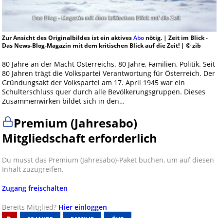
Zur Ansicht des Originalbildes ist ein aktives
Abo
nötig. | Zeit im Blick -
Das News-Blog-Magazin mit dem kritischen Blick auf die Zeit! | © zib
80 Jahre an der Macht Österreichs. 80 Jahre, Familien, Politik. Seit
80 Jahren trägt die Volkspartei Verantwortung für Österreich. Der
Gründungsakt der Volkspartei am 17. April 1945 war ein
Schulterschluss quer durch alle Bevölkerungsgruppen. Dieses
Zusammenwirken bildet sich in den…
Premium (Jahresabo)
Mitgliedschaft erforderlich
Du musst das Premium (Jahresabo)-Paket buchen, um auf diesen
Inhalt zuzugreifen.
Zugang freischalten
Bereits Mitglied?
Hier einloggen