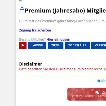
Premium (Jahresabo) Mitglie
Du musst das Premium (Jahresabo)-Paket buchen, um a
Zugang freischalten
Bereits Mitglied?
Hier einloggen
LAWINE
TIROL
TODESFÄLLE
VERSCH
Disclaimer
Bitte beachten Sie den Disclaimer zum Medienrecht.
K
UPDATE: § 17 ECG seit 16.02.2024 weg
Me
Wir lassen den Disclaimertext dennoch so stehen, bis s
weitere, damit zusammenhängende Paragrafen ersetzt 
Zu
Raum. D.h. noch mehr Spielraum für das sog. "Richte
Jetzt im Forum für Pres
gewisse Parteien bevorzugen kann.
Wir verweisen hiermit auf den
Ausschluss der Verantwortlic