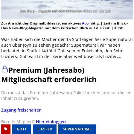
Zur Ansicht des Originalbildes ist ein aktives
Abo
nötig. | Zeit im Blick -
Das News-Blog-Magazin mit dem kritischen Blick auf die Zeit! | © zib
Was haben sich die Macher der 15 Staffeligen Serie Supernatural
auch über Joyn zu sehen gedacht? Supernatural, wir haben
berichtet. In Staffel 14 tötet Gott seinen Enkelsohn, den Sohn
Luzifers. Gott wird in der Serie aber weit böser als Luzifer,…
Premium (Jahresabo)
Mitgliedschaft erforderlich
Du musst das Premium (Jahresabo)-Paket buchen, um auf diesen
Inhalt zuzugreifen.
Zugang freischalten
Bereits Mitglied?
Hier einloggen
GOTT
LUZIFER
SUPERNATURAL