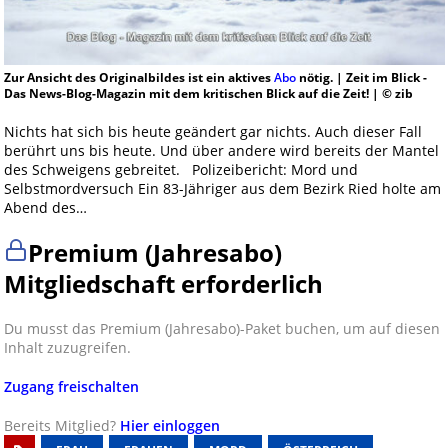
Zur Ansicht des Originalbildes ist ein aktives
Abo
nötig. | Zeit im Blick -
Das News-Blog-Magazin mit dem kritischen Blick auf die Zeit! | © zib
Nichts hat sich bis heute geändert gar nichts. Auch dieser Fall
berührt uns bis heute. Und über andere wird bereits der Mantel
des Schweigens gebreitet. Polizeibericht: Mord und
Selbstmordversuch Ein 83-Jähriger aus dem Bezirk Ried holte am
Abend des…
Premium (Jahresabo)
Mitgliedschaft erforderlich
Du musst das Premium (Jahresabo)-Paket buchen, um auf diesen
Inhalt zuzugreifen.
Zugang freischalten
Bereits Mitglied?
Hier einloggen