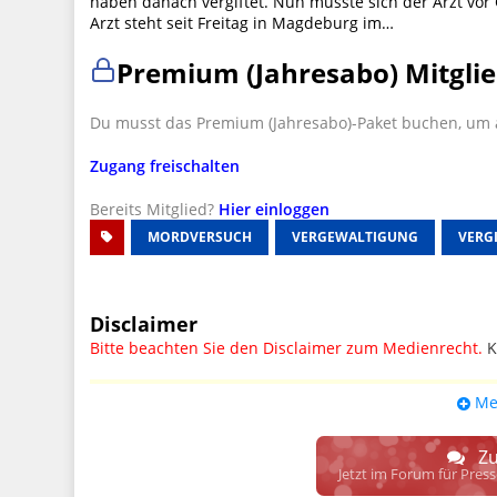
haben danach vergiftet. Nun musste sich der Arzt vor
Arzt steht seit Freitag in Magdeburg im…
Premium (Jahresabo) Mitglie
Du musst das Premium (Jahresabo)-Paket buchen, um a
Zugang freischalten
Bereits Mitglied?
Hier einloggen
MORDVERSUCH
VERGEWALTIGUNG
VERG
Disclaimer
Bitte beachten Sie den Disclaimer zum Medienrecht.
K
UPDATE: § 17 ECG seit 16.02.2024 weg
Me
Wir lassen den Disclaimertext dennoch so stehen, bis s
weitere, damit zusammenhängende Paragrafen ersetzt 
Zu
Raum. D.h. noch mehr Spielraum für das sog. "Richte
Jetzt im Forum für Pres
gewisse Parteien bevorzugen kann.