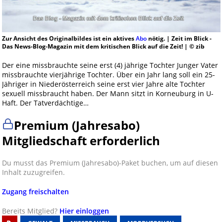
Zur Ansicht des Originalbildes ist ein aktives
Abo
nötig. | Zeit im Blick -
Das News-Blog-Magazin mit dem kritischen Blick auf die Zeit! | © zib
Der eine missbrauchte seine erst (4) jährige Tochter Junger Vater
missbrauchte vierjährige Tochter. Über ein Jahr lang soll ein 25-
Jähriger in Niederösterreich seine erst vier Jahre alte Tochter
sexuell missbraucht haben. Der Mann sitzt in Korneuburg in U-
Haft. Der Tatverdächtige…
Premium (Jahresabo)
Mitgliedschaft erforderlich
Du musst das Premium (Jahresabo)-Paket buchen, um auf diesen
Inhalt zuzugreifen.
Zugang freischalten
Bereits Mitglied?
Hier einloggen