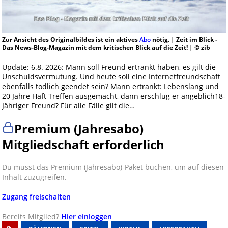
Zur Ansicht des Originalbildes ist ein aktives
Abo
nötig. | Zeit im Blick -
Das News-Blog-Magazin mit dem kritischen Blick auf die Zeit! | © zib
Update: 6.8. 2026: Mann soll Freund ertränkt haben, es gilt die
Unschuldsvermutung. Und heute soll eine Internetfreundschaft
ebenfalls tödlich geendet sein? Mann ertränkt: Lebenslang und
20 Jahre Haft Treffen ausgemacht, dann erschlug er angeblich18-
Jähriger Freund? Für alle Fälle gilt die…
Premium (Jahresabo)
Mitgliedschaft erforderlich
Du musst das Premium (Jahresabo)-Paket buchen, um auf diesen
Inhalt zuzugreifen.
Zugang freischalten
Bereits Mitglied?
Hier einloggen