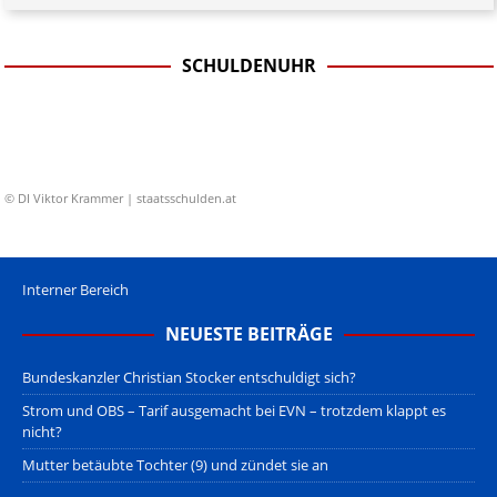
SCHULDENUHR
© DI Viktor Krammer | staatsschulden.at
Interner Bereich
NEUESTE BEITRÄGE
Bundeskanzler Christian Stocker entschuldigt sich?
Strom und OBS – Tarif ausgemacht bei EVN – trotzdem klappt es
nicht?
Mutter betäubte Tochter (9) und zündet sie an