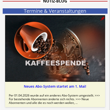
NOTIZ-BLOG
Bitte beachten Sie in dem Zusammenhang auch unsere
AGB
.
Termine & Veranstaltungen
Neues Abo-System startet am 1. Mai!
Per 01.04.2026 wurde auf ein anderes Abo-System umgestellt. >>>
Für bestehende Abonnenten änderte sich nichts. >>> Neue
Abonnenten und alle die es noch werden wollen, ...