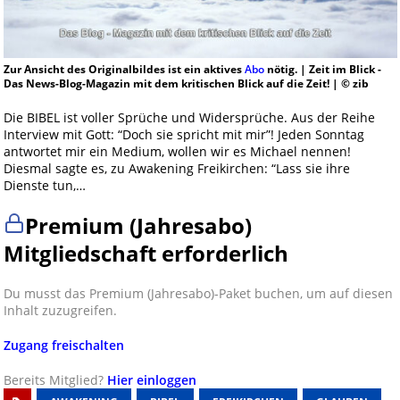
Zur Ansicht des Originalbildes ist ein aktives
Abo
nötig. | Zeit im Blick -
Das News-Blog-Magazin mit dem kritischen Blick auf die Zeit! | © zib
Die BIBEL ist voller Sprüche und Widersprüche. Aus der Reihe
Interview mit Gott: “Doch sie spricht mit mir”! Jeden Sonntag
antwortet mir ein Medium, wollen wir es Michael nennen!
Diesmal sagte es, zu Awakening Freikirchen: “Lass sie ihre
Dienste tun,…
Premium (Jahresabo)
Mitgliedschaft erforderlich
Du musst das Premium (Jahresabo)-Paket buchen, um auf diesen
Inhalt zuzugreifen.
Zugang freischalten
Bereits Mitglied?
Hier einloggen