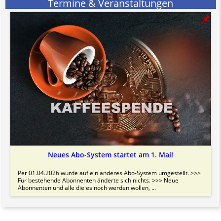
Termine & Veranstaltungen
Bitte beachten Sie in dem Zusammenhang auch unsere
AGB
.
Neues Abo-System startet am 1. Mai!
Per 01.04.2026 wurde auf ein anderes Abo-System umgestellt. >>>
Für bestehende Abonnenten änderte sich nichts. >>> Neue
Abonnenten und alle die es noch werden wollen, ...