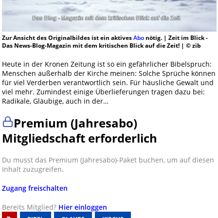
Zur Ansicht des Originalbildes ist ein aktives
Abo
nötig. | Zeit im Blick -
Das News-Blog-Magazin mit dem kritischen Blick auf die Zeit! | © zib
Heute in der Kronen Zeitung ist so ein gefährlicher Bibelspruch:
Menschen außerhalb der Kirche meinen: Solche Sprüche können
für viel Verderben verantwortlich sein. Für häusliche Gewalt und
viel mehr. Zumindest einige Überlieferungen tragen dazu bei:
Radikale, Gläubige, auch in der…
Premium (Jahresabo)
Mitgliedschaft erforderlich
Du musst das Premium (Jahresabo)-Paket buchen, um auf diesen
Inhalt zuzugreifen.
Zugang freischalten
Bereits Mitglied?
Hier einloggen