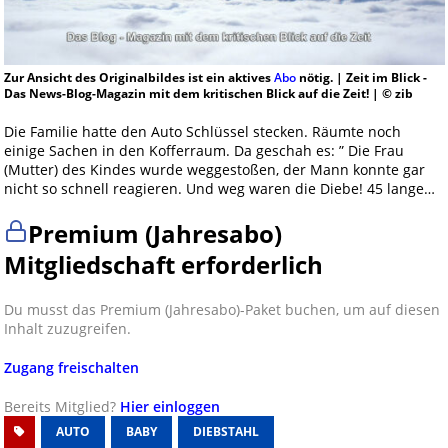
Zur Ansicht des Originalbildes ist ein aktives
Abo
nötig. | Zeit im Blick -
Das News-Blog-Magazin mit dem kritischen Blick auf die Zeit! | © zib
Die Familie hatte den Auto Schlüssel stecken. Räumte noch
einige Sachen in den Kofferraum. Da geschah es: ” Die Frau
(Mutter) des Kindes wurde weggestoßen, der Mann konnte gar
nicht so schnell reagieren. Und weg waren die Diebe! 45 lange…
Premium (Jahresabo)
Mitgliedschaft erforderlich
Du musst das Premium (Jahresabo)-Paket buchen, um auf diesen
Inhalt zuzugreifen.
Zugang freischalten
Bereits Mitglied?
Hier einloggen
AUTO
BABY
DIEBSTAHL