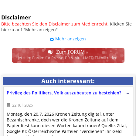
Disclaimer
Bitte beachten Sie den Disclaimer zum Medienrecht.
Klicken Sie
hierzu auf "Mehr anzeigen"
Mehr anzeigen
UPDATE: § 17 ECG seit 16.02.2024
weggefallen.
Zum FORUM »
Wir lassen den Disclaimertext dennoch so stehen, bis sich die
Jetzt im Forum für Presse, PR & Multi-MEDIEN mitreden!
Justiz im klaren ist, wodurch dieser und etliche weitere, damit
zusammenhängende Paragrafen ersetzt werden. Dzt. herrscht
auch in dem Bereich rechtsfreier Raum. D.h. noch mehr
Auch interessant:
Spielraum für das sog. "Richterrecht", welches alleine aufgrund
schwammiger Gesetze gewisse Parteien bevorzugen kann.
Privileg des Politikers, Volk auszubeuten zu bestehlen?
Wir verweisen hiermit auf den
Ausschluss der Verantwortlichkeit bei
Links
und betonen ausdrücklich, dass wir die im Abs. 1 des § 17 ECG
22. Juli 2026
genannte Überprüfung etwaiger Rechtswidrigkeit im verlinkten Inhalt
Montag, den 20.7. 2026 Kronen Zeitung digital, unter
nicht immer gewährleisten können.
Bezahlschranke, doch wer die Kronen Zeitung auf dem
Die Betreiber und die Autoren dieser Website sind weder Juristen, noch
Papier liest kann diesen Worten kaum trauen! Quelle, Zitat,
beschäftigen sie solche, dürfen und können daher
keine
Google KI: Österreichische Parteien "verdienen" ihr Geld
Rechtsgutachten über externen Content
erstellen.