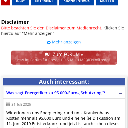
BABY
ERTRÄNKT
KRANKENHAUS
MUTTER
Disclaimer
Bitte beachten Sie den Disclaimer zum Medienrecht.
Klicken Sie
hierzu auf "Mehr anzeigen"
Mehr anzeigen
UPDATE: § 17 ECG seit 16.02.2024
weggefallen.
Zum FORUM »
Wir lassen den Disclaimertext dennoch so stehen, bis sich die
Jetzt im Forum für Presse, PR & Multi-MEDIEN mitreden!
Justiz im klaren ist, wodurch dieser und etliche weitere, damit
zusammenhängende Paragrafen ersetzt werden. Dzt. herrscht
auch in dem Bereich rechtsfreier Raum. D.h. noch mehr
Auch interessant:
Spielraum für das sog. "Richterrecht", welches alleine aufgrund
schwammiger Gesetze gewisse Parteien bevorzugen kann.
Was sagt Energetiker zu 95.000-Euro-„Schutzring“?
Wir verweisen hiermit auf den
Ausschluss der Verantwortlichkeit bei
Links
und betonen ausdrücklich, dass wir die im Abs. 1 des § 17 ECG
31. Juli 2026
genannte Überprüfung etwaiger Rechtswidrigkeit im verlinkten Inhalt
Wir erinnern uns Energiering rund ums Krankenhaus.
nicht immer gewährleisten können.
Kosten mehr als 95.000 Euro und eine heiße Diskussion am
Die Betreiber und die Autoren dieser Website sind weder Juristen, noch
11. Juni 2019 Er ist erkrankt und jetzt ist auch schon dieses
beschäftigen sie solche, dürfen und können daher
keine