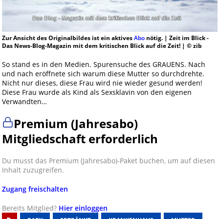
Zur Ansicht des Originalbildes ist ein aktives
Abo
nötig. | Zeit im Blick -
Das News-Blog-Magazin mit dem kritischen Blick auf die Zeit! | © zib
So stand es in den Medien. Spurensuche des GRAUENS. Nach
und nach eröffnete sich warum diese Mutter so durchdrehte.
Nicht nur dieses, diese Frau wird nie wieder gesund werden!
Diese Frau wurde als Kind als Sexsklavin von den eigenen
Verwandten…
Premium (Jahresabo)
Mitgliedschaft erforderlich
Du musst das Premium (Jahresabo)-Paket buchen, um auf diesen
Inhalt zuzugreifen.
Zugang freischalten
Bereits Mitglied?
Hier einloggen