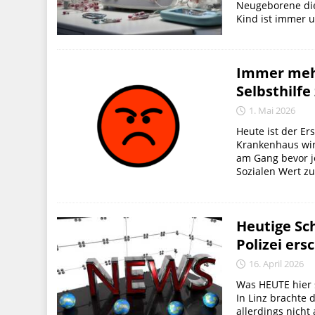
Neugeborene die
Kind ist immer u
Immer mehr
Selbsthilfe
1. Mai 2026
Heute ist der Er
Krankenhaus wi
am Gang bevor j
Sozialen Wert zu.
Heutige Sch
Polizei ers
16. April 2026
Was HEUTE hier s
In Linz brachte 
allerdings nich