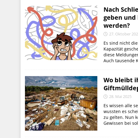
Nach Schli
geben und 
werden?
27. Oktober 20
Es sind nicht di
Kapazität gesche
diese Meldungen 
Auch tausende Ki
Wo bleibt 
Giftmüllde
28. Mai 2025
Es wissen alle 
wussten es sche
zu gelten. Nun 
Gewissen bei sol