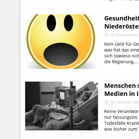
Gesundheit
Niederöster
19. November 
Kein Geld für Ge
was hat das ein
sich sowieso ni
die Regierung,...
Menschen s
Medien in 
29. Oktober 20
Keine Verantwort
nur fassungslos 
Todesfälle Krank
was bisher zum 