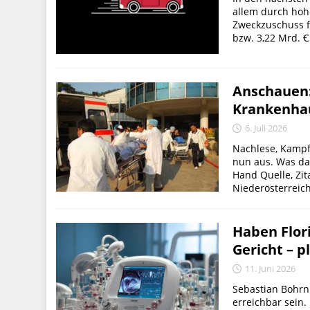
allem durch hoh
Zweckzuschuss fü
bzw. 3,22 Mrd. 
Anschauen:
Krankenha
6. Juli 2026
Nachlese, Kamp
nun aus. Was dab
Hand Quelle, Zita
Niederösterreich.
Haben Flori
Gericht – p
11. Juni 2026
Sebastian Bohrn 
erreichbar sein.