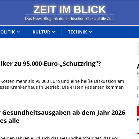
ZEIT IM BLICK
Das News-Blog mit dem kritischen Blick auf die Zeit!
POLITIK
KULTUR
TECHNIK
iker zu 95.000-Euro-„Schutzring“?
Kosten mehr als 95.000 Euro und eine heiße Diskussion am
 dieses Krankenhaus in Betrieb. Die ersten Patienten kommen
r Gesundheitsausgaben ab dem Jahr 2026
P
es alle
 beiden Jahren wird sich das Gesundheitsbudget, das vor