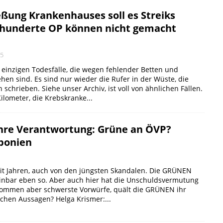
eßung Krankenhauses soll es Streiks
hunderte OP können nicht gemacht
25
e einzigen Todesfälle, die wegen fehlender Betten und
hen sind. Es sind nur wieder die Rufer in der Wüste, die
schrieben. Siehe unser Archiv, ist voll von ähnlichen Fällen.
lometer, die Krebskranke...
ihre Verantwortung: Grüne an ÖVP?
ponien
seit Jahren, auch von den jüngsten Skandalen. Die GRÜNEN
inbar eben so. Aber auch hier hat die Unschuldsvermutung
kommen aber schwerste Vorwürfe, quält die GRÜNEN ihr
chen Aussagen? Helga Krismer:...