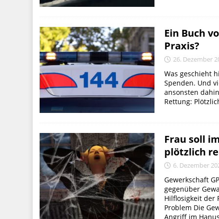
Ein Buch v
Praxis?
26. Dezember 2
Was geschieht h
Spenden. Und vi
ansonsten dahin
Rettung: Plötzli
Frau soll 
plötzlich re
6. Dezember 20
Gewerkschaft GP
gegenüber Gewal
Hilflosigkeit d
Problem Die Gew
Angriff im Hanu