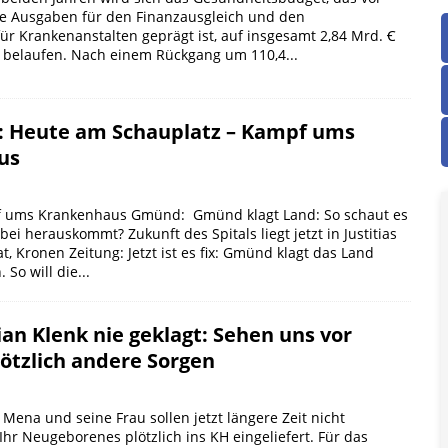
e Ausgaben für den Finanzausgleich und den
r Krankenanstalten geprägt ist, auf insgesamt 2,84 Mrd. Ꞓ
Ꞓ belaufen. Nach einem Rückgang um 110,4...
 Heute am Schauplatz – Kampf ums
us
f ums Krankenhaus Gmünd: Gmünd klagt Land: So schaut es
ei herauskommt? Zukunft des Spitals liegt jetzt in Justitias
t, Kronen Zeitung: Jetzt ist es fix: Gmünd klagt das Land
 So will die...
an Klenk nie geklagt: Sehen uns vor
lötzlich andere Sorgen
Mena und seine Frau sollen jetzt längere Zeit nicht
 Ihr Neugeborenes plötzlich ins KH eingeliefert. Für das