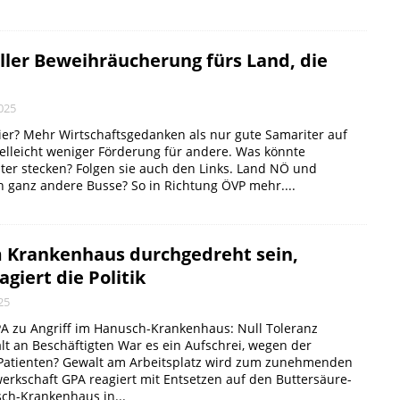
oller Beweihräucherung fürs Land, die
025
ier? Mehr Wirtschaftsgedanken als nur gute Samariter auf
elleicht weniger Förderung für andere. Was könnte
ter stecken? Folgen sie auch den Links. Land NÖ und
ch ganz andere Busse? So in Richtung ÖVP mehr....
im Krankenhaus durchgedreht sein,
agiert die Politik
25
A zu Angriff im Hanusch-Krankenhaus: Null Toleranz
t an Beschäftigten War es ein Aufschrei, wegen der
er Patienten? Gewalt am Arbeitsplatz wird zum zunehmenden
erkschaft GPA reagiert mit Entsetzen auf den Buttersäure-
sch-Krankenhaus in...