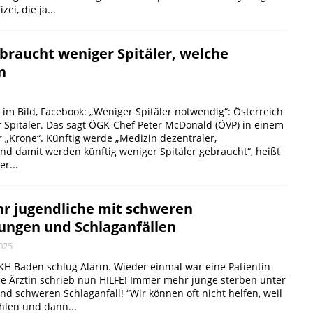
zei, die ja...
 braucht weniger Spitäler, welche
n
it im Bild, Facebook: „Weniger Spitäler notwendig“: Österreich
 Spitäler. Das sagt ÖGK-Chef Peter McDonald (ÖVP) in einem
r „Krone“. Künftig werde „Medizin dezentraler,
nd damit werden künftig weniger Spitäler gebraucht“, heißt
r...
 jugendliche mit schweren
ungen und Schlaganfällen
025
 KH Baden schlug Alarm. Wieder einmal war eine Patientin
ne Ärztin schrieb nun HILFE! Immer mehr junge sterben unter
d schweren Schlaganfall! “Wir können oft nicht helfen, weil
ehlen und dann...