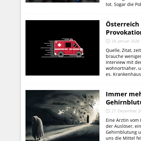
tot. Sogar die Poli
Österreich
Provokatio
28. Januar 2026
Quelle, Zitat, ze
brauche weniger
Interview mit de
wohnortnäher, u
es. Krankenhäuse
Immer mehr
Gehirnblut
27. Dezember 2
Eine Ärztin vom
der Auslöser, ei
Gehirnblutung un
uns die Mittel f