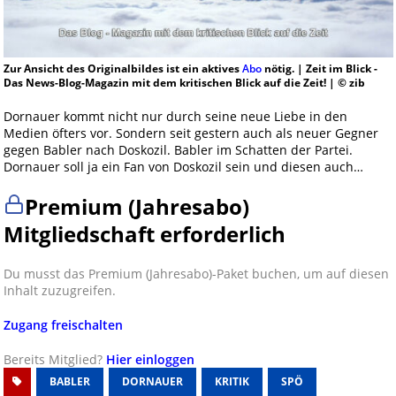
Zur Ansicht des Originalbildes ist ein aktives
Abo
nötig. | Zeit im Blick -
Das News-Blog-Magazin mit dem kritischen Blick auf die Zeit! | © zib
Dornauer kommt nicht nur durch seine neue Liebe in den
Medien öfters vor. Sondern seit gestern auch als neuer Gegner
gegen Babler nach Doskozil. Babler im Schatten der Partei.
Dornauer soll ja ein Fan von Doskozil sein und diesen auch…
Premium (Jahresabo)
Mitgliedschaft erforderlich
Du musst das Premium (Jahresabo)-Paket buchen, um auf diesen
Inhalt zuzugreifen.
Zugang freischalten
Bereits Mitglied?
Hier einloggen
BABLER
DORNAUER
KRITIK
SPÖ