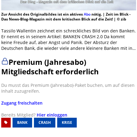
Zur Ansicht des Originalbildes ist ein aktives
Abo
nötig. | Zeit im Blick -
Das News-Blog-Magazin mit dem kritischen Blick auf die Zeit! | © zib
Tassilo Wallentin zeichnet ein schreckliches Bild von den Banken.
Er nennt es in seinem Artikel: BANKEN CRASH 2.0 Da kommt
keine Freude auf, aber Angst und Panik. Der Absturz der
Deutschen Bank, die wieder viele andere kleinere Banken mit in…
Premium (Jahresabo)
Mitgliedschaft erforderlich
Du musst das Premium (Jahresabo)-Paket buchen, um auf diesen
Inhalt zuzugreifen.
Zugang freischalten
Bereits Mitglied?
Hier einloggen
BANK
CRASH
KRISE