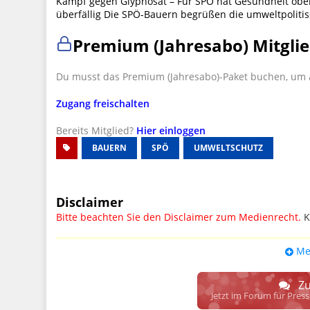
Kampf gegen Glyphosat – Für SPÖ hat Gesundheit obers
überfällig Die SPÖ-Bauern begrüßen die umweltpolit
Premium (Jahresabo) Mitglie
Du musst das Premium (Jahresabo)-Paket buchen, um a
Zugang freischalten
Bereits Mitglied?
Hier einloggen
BAUERN
SPÖ
UMWELTSCHUTZ
Disclaimer
Bitte beachten Sie den Disclaimer zum Medienrecht.
K
UPDATE: § 17 ECG seit 16.02.2024 weg
Me
Wir lassen den Disclaimertext dennoch so stehen, bis s
weitere, damit zusammenhängende Paragrafen ersetzt 
Zu
Raum. D.h. noch mehr Spielraum für das sog. "Richte
Jetzt im Forum für Pres
gewisse Parteien bevorzugen kann.