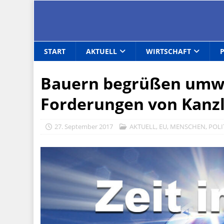
START
AKTUELL
WIRTSCHAFT
Bauern begrüßen umwe
Forderungen von Kanzl
27. September 2017
AKTUELL
,
EU
,
MENSCHEN
,
POLI