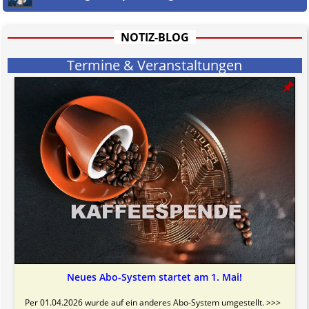
hat aufgrund der nicht Vertrags-gebundenen Wirksamkeit hpts.
informativen Charakter.
Bitte beachten Sie in dem Zusammenhang auch unsere
AGB
.
NOTIZ-BLOG
Termine & Veranstaltungen
Neues Abo-System startet am 1. Mai!
Per 01.04.2026 wurde auf ein anderes Abo-System umgestellt. >>>