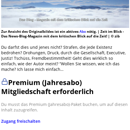
Zur Ansicht des Originalbildes ist ein aktives
Abo
nötig. | Zeit im Blick -
Das News-Blog-Magazin mit dem kritischen Blick auf die Zeit! | © zib
Du darfst dies und jenes nicht? Strafen, die jede Existenz
bedrohen? Drohungen, Druck, durch die Gesellschaft, Executive,
Justiz! Tschüss, Fremdbestimmtheit! Geht dies wirklich so
einfach, wie der Autor meint? “Wollen Sie wissen, wie ich das
mache? Ich lasse mich einfach…
Premium (Jahresabo)
Mitgliedschaft erforderlich
Du musst das Premium (Jahresabo)-Paket buchen, um auf diesen
Inhalt zuzugreifen.
Zugang freischalten