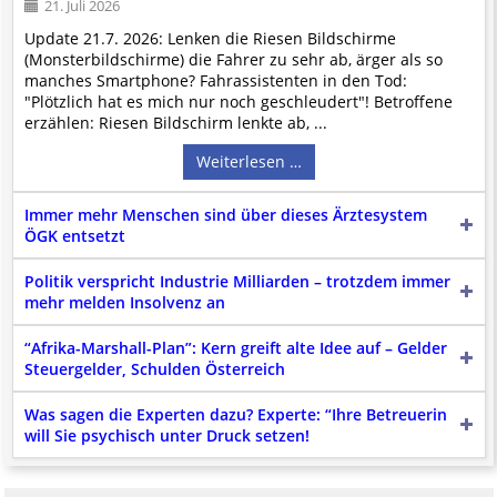
21. Juli 2026
nicht immer gewährleisten können.
Update 21.7. 2026: Lenken die Riesen Bildschirme
Die Betreiber und die Autoren dieser Website sind weder Juristen, noch
(Monsterbildschirme) die Fahrer zu sehr ab, ärger als so
beschäftigen sie solche, dürfen und können daher
keine
manches Smartphone? Fahrassistenten in den Tod:
Rechtsgutachten über externen Content
erstellen.
"Plötzlich hat es mich nur noch geschleudert"! Betroffene
Der Pflicht gem. Abs. 2, § 17 ECG kommen wir erst nach Einlangen
erzählen: Riesen Bildschirm lenkte ab, ...
qualifizierter
Hinweise der Justizbehörden nach. Dennoch beachten
wir auch Hinweise daran beteiligter jur. wie phys. Personen und
Weiterlesen …
versuchen objektiv zu bleiben.
Artikel, Beiträge, Seiten usw. sind mit Quellangaben versehen, soweit
diese bekannt und nötig sind. Dabei gibt es 4 Abstufungen:
Immer mehr Menschen sind über dieses Ärztesystem
- "
APA-OTS-Originaltext Presseaussendung unter ausschließlicher
ÖGK entsetzt
inhaltlicher Verantwortung des Aussenders!
" bedeutet, dass diese
Veröffentlichung kein von uns produzierter redaktioneller Content ist,
Politik verspricht Industrie Milliarden – trotzdem immer
sondern eine Verteilung im Sinne des
APA Disclaimers
(§ 17 ECG muss
mehr melden Insolvenz an
hier also nicht explizit angegeben werden).
- "
Link zum Originalartikel, bzw. zur Quelle des hier zitierten, adaptierten
“Afrika-Marshall-Plan”: Kern greift alte Idee auf – Gelder
bzw. referenzierten Artikels (Keine Haftung bez. § 17 ECG)
" besagt das
Steuergelder, Schulden Österreich
Gleiche wie oben, gilt aber für allen Content, welcher nicht, oder nicht
nur von APA-OTS kommt. Hier dürfen auch eigene Einleitungen,
Was sagen die Experten dazu? Experte: “Ihre Betreuerin
Anmerkungen und Fußnoten dabei sein. (§ 17 ECG gilt dennoch)
will Sie psychisch unter Druck setzen!
- "
Redaktionelle Adaption einer per APA-OTS verbreiteten
Presseaussendung.
" heißt, dass von APA-OTS verbreiteter Content von
uns in weiten Teilen verändert, angepasst, ergänzt wurde. Hier