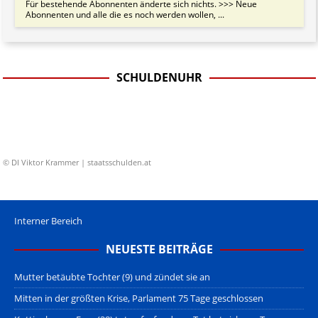
Für bestehende Abonnenten änderte sich nichts. >>> Neue
Abonnenten und alle die es noch werden wollen, ...
SCHULDENUHR
© DI Viktor Krammer | staatsschulden.at
Interner Bereich
NEUESTE BEITRÄGE
Mutter betäubte Tochter (9) und zündet sie an
Mitten in der größten Krise, Parlament 75 Tage geschlossen