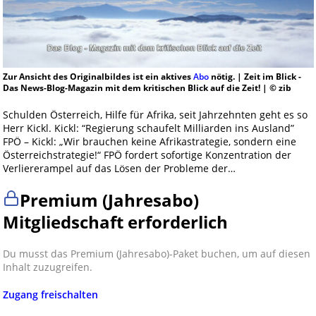
Zur Ansicht des Originalbildes ist ein aktives
Abo
nötig. | Zeit im Blick -
Das News-Blog-Magazin mit dem kritischen Blick auf die Zeit! | © zib
Schulden Österreich, Hilfe für Afrika, seit Jahrzehnten geht es so
Herr Kickl. Kickl: “Regierung schaufelt Milliarden ins Ausland”
FPÖ – Kickl: „Wir brauchen keine Afrikastrategie, sondern eine
Österreichstrategie!“ FPÖ fordert sofortige Konzentration der
Verliererampel auf das Lösen der Probleme der…
Premium (Jahresabo)
Mitgliedschaft erforderlich
Du musst das Premium (Jahresabo)-Paket buchen, um auf diesen
Inhalt zuzugreifen.
Zugang freischalten