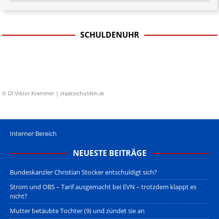
SCHULDENUHR
© DI Viktor Krammer | staatsschulden.at
Interner Bereich
NEUESTE BEITRÄGE
Bundeskanzler Christian Stocker entschuldigt sich?
Strom und OBS – Tarif ausgemacht bei EVN – trotzdem klappt es
nicht?
Mutter betäubte Tochter (9) und zündet sie an