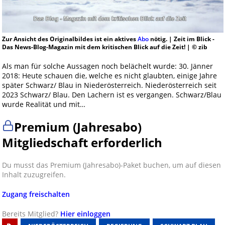
Zur Ansicht des Originalbildes ist ein aktives
Abo
nötig. | Zeit im Blick -
Das News-Blog-Magazin mit dem kritischen Blick auf die Zeit! | © zib
Als man für solche Aussagen noch belächelt wurde: 30. Jänner
2018: Heute schauen die, welche es nicht glaubten, einige Jahre
später Schwarz/ Blau in Niederösterreich. Niederösterreich seit
2023 Schwarz/ Blau. Den Lachern ist es vergangen. Schwarz/Blau
wurde Realität und mit…
Premium (Jahresabo)
Mitgliedschaft erforderlich
Du musst das Premium (Jahresabo)-Paket buchen, um auf diesen
Inhalt zuzugreifen.
Zugang freischalten
Bereits Mitglied?
Hier einloggen