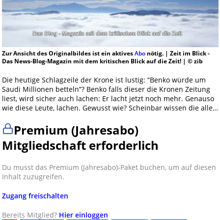
Zur Ansicht des Originalbildes ist ein aktives
Abo
nötig. | Zeit im Blick -
Das News-Blog-Magazin mit dem kritischen Blick auf die Zeit! | © zib
Die heutige Schlagzeile der Krone ist lustig: “Benko würde um
Saudi Millionen betteln”? Benko falls dieser die Kronen Zeitung
liest, wird sicher auch lachen: Er lacht jetzt noch mehr. Genauso
wie diese Leute, lachen. Gewusst wie? Scheinbar wissen die alle…
Premium (Jahresabo)
Mitgliedschaft erforderlich
Du musst das Premium (Jahresabo)-Paket buchen, um auf diesen
Inhalt zuzugreifen.
Zugang freischalten
Bereits Mitglied?
Hier einloggen