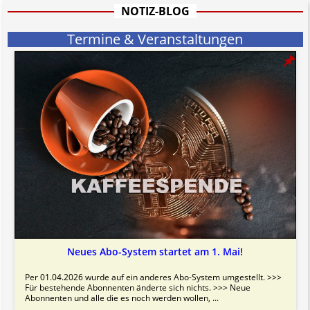
informativen Charakter.
NOTIZ-BLOG
Bitte beachten Sie in dem Zusammenhang auch unsere
AGB
.
Termine & Veranstaltungen
Neues Abo-System startet am 1. Mai!
Per 01.04.2026 wurde auf ein anderes Abo-System umgestellt. >>>
Für bestehende Abonnenten änderte sich nichts. >>> Neue
Abonnenten und alle die es noch werden wollen, ...