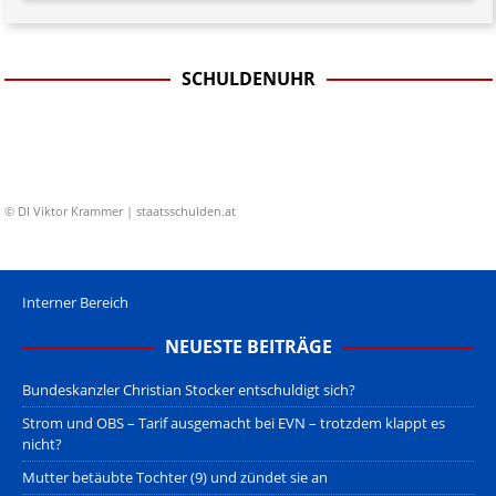
SCHULDENUHR
© DI Viktor Krammer | staatsschulden.at
Interner Bereich
NEUESTE BEITRÄGE
Bundeskanzler Christian Stocker entschuldigt sich?
Strom und OBS – Tarif ausgemacht bei EVN – trotzdem klappt es
nicht?
Mutter betäubte Tochter (9) und zündet sie an