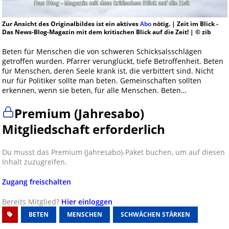
Zur Ansicht des Originalbildes ist ein aktives
Abo
nötig. | Zeit im Blick -
Das News-Blog-Magazin mit dem kritischen Blick auf die Zeit! | © zib
Beten für Menschen die von schweren Schicksalsschlägen
getroffen wurden. Pfarrer verunglückt, tiefe Betroffenheit. Beten
für Menschen, deren Seele krank ist, die verbittert sind. Nicht
nur für Politiker sollte man beten. Gemeinschaften sollten
erkennen, wenn sie beten, für alle Menschen. Beten…
Premium (Jahresabo)
Mitgliedschaft erforderlich
Du musst das Premium (Jahresabo)-Paket buchen, um auf diesen
Inhalt zuzugreifen.
Zugang freischalten
Bereits Mitglied?
Hier einloggen
BETEN
MENSCHEN
SCHWÄCHEN STÄRKEN