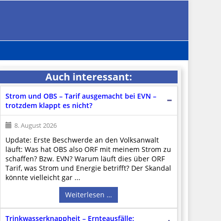
Auch interessant:
Strom und OBS – Tarif ausgemacht bei EVN –
trotzdem klappt es nicht?
8. August 2026
Update: Erste Beschwerde an den Volksanwalt
läuft: Was hat OBS also ORF mit meinem Strom zu
schaffen? Bzw. EVN? Warum läuft dies über ORF
Tarif, was Strom und Energie betrifft? Der Skandal
könnte vielleicht gar ...
Weiterlesen …
Trinkwasserknappheit – Ernteausfälle: