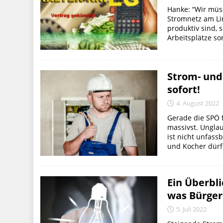
Hanke: “Wir müs
Stromnetz am Lim
produktiv sind, 
Arbeitsplätze sor
Strom- und 
sofort!
4. August 2022
Gerade die SPÖ f
massivst. Ungla
ist nicht unfas
und Kocher dürfe
Ein Überbli
was Bürger
5. Juli 2022