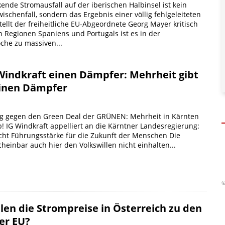
ende Stromausfall auf der iberischen Halbinsel ist kein
ischenfall, sondern das Ergebnis einer völlig fehlgeleiteten
stellt der freiheitliche EU-Abgeordnete Georg Mayer kritisch
n Regionen Spaniens und Portugals ist es in der
he zu massiven...
 Windkraft einen Dämpfer: Mehrheit gibt
einen Dämpfer
lag gegen den Green Deal der GRÜNEN: Mehrheit in Kärnten
b! IG Windkraft appelliert an die Kärntner Landesregierung:
cht Führungsstärke für die Zukunft der Menschen Die
einbar auch hier den Volkswillen nicht einhalten...
©
en die Strompreise in Österreich zu den
er EU?