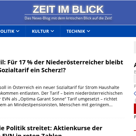
ZEIT IM BLICK
Das News-Blog mit dem kritischen Blick auf die Zeit!
POLITIK
KULTUR
TECHNIK
ril: Für 17 % der Niederösterreicher bleibt
ozialtarif ein Scherz!?
soll in Österreich ein neuer Sozialtarif für Strom Haushalte
nkommen entlasten. Der Tarif – beim niederösterreichischen
 EVN als „Optima Garant Sonne“ Tarif umgesetzt – richtet
rem an Mindestpensionisten, Menschen mit geringem...
P
 Politik streitet: Aktienkurse der
e EVN in roten Zahlen