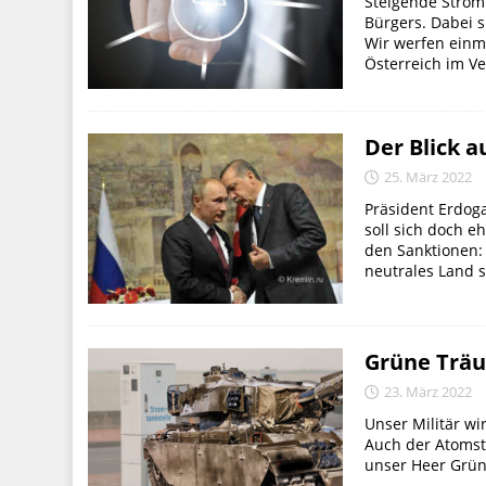
Steigende Strom
Bürgers. Dabei s
Wir werfen einm
Österreich im Ve
Der Blick a
25. März 2022
Präsident Erdoga
soll sich doch e
den Sanktionen: 
neutrales Land s
Grüne Träu
23. März 2022
Unser Militär wi
Auch der Atomstr
unser Heer Grün,