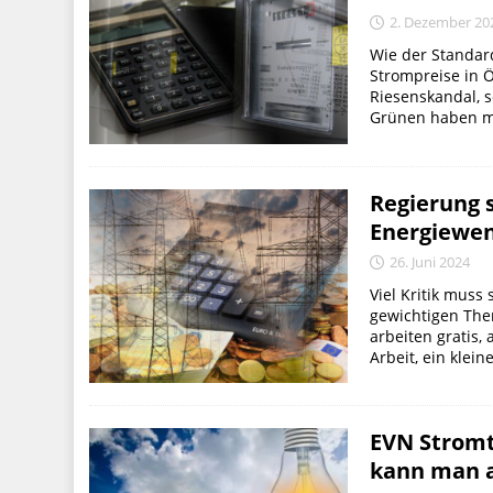
2. Dezember 20
Wie der Standard
Strompreise in Ö
Riesenskandal, 
Grünen haben mi
Regierung 
Energiewe
26. Juni 2024
Viel Kritik muss
gewichtigen Them
arbeiten gratis, 
Arbeit, ein klein
EVN Stromta
kann man a