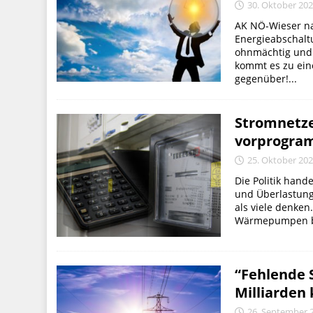
30. Oktober 20
AK NÖ-Wieser na
Energieabschalt
ohnmächtig und 
kommt es zu ein
gegenüber!...
Stromnetze
vorprogra
25. Oktober 20
Die Politik hand
und Überlastung
als viele denken
Wärmepumpen bra
“Fehlende 
Milliarden
26. September 