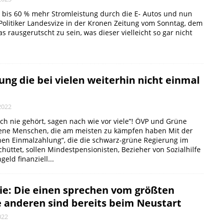
 bis 60 % mehr Stromleistung durch die E- Autos und nun
Politiker Landesvize in der Kronen Zeitung vom Sonntag, dem
 rausgerutscht zu sein, was dieser vielleicht so gar nicht
ng die bei vielen weiterhin nicht einmal
2022
h nie gehört, sagen nach wie vor viele”! ÖVP und Grüne
jene Menschen, die am meisten zu kämpfen haben Mit der
hen Einmalzahlung“, die die schwarz-grüne Regierung im
üttet, sollen Mindestpensionisten, Bezieher von Sozialhilfe
eld finanziell...
ie: Die einen sprechen vom größten
e anderen sind bereits beim Neustart
022