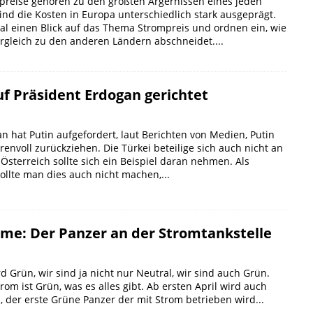
preise gehören zu den größten Ärgernissen eines jeden
ind die Kosten in Europa unterschiedlich stark ausgeprägt.
al einen Blick auf das Thema Strompreis und ordnen ein, wie
rgleich zu den anderen Ländern abschneidet....
uf Präsident Erdogan gerichtet
n hat Putin aufgefordert, laut Berichten von Medien, Putin
hrenvoll zurückziehen. Die Türkei beteilige sich auch nicht an
Österreich sollte sich ein Beispiel daran nehmen. Als
ollte man dies auch nicht machen,...
me: Der Panzer an der Stromtankstelle
rd Grün, wir sind ja nicht nur Neutral, wir sind auch Grün.
om ist Grün, was es alles gibt. Ab ersten April wird auch
 der erste Grüne Panzer der mit Strom betrieben wird...