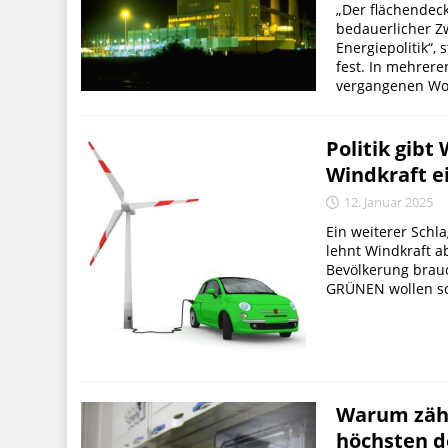
„Der flächendeck
bedauerlicher Zw
Energiepolitik“, 
fest. In mehrere
vergangenen Woc
Politik gibt
Windkraft 
12. Januar 2025
Ein weiterer Sch
lehnt Windkraft a
Bevölkerung brau
GRÜNEN wollen sch
Warum zähl
höchsten d