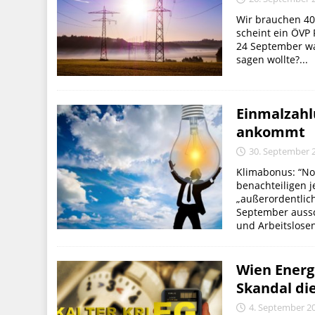
Wir brauchen 40
scheint ein ÖVP 
24 September was
sagen wollte?...
Einmalzahlu
ankommt
30. September 
Klimabonus: “Noc
benachteiligen 
„außerordentlic
September aussch
und Arbeitsloseng
Wien Energ
Skandal di
4. September 2