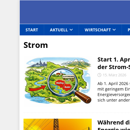
START
AKTUELL
WIRTSCHAFT
Strom
Start 1. Ap
der Strom-S
15. März 2026
Ab 1. April 2026 
mit geringem Ei
Energieversorger
sich unter ande
Während die
Energie wi