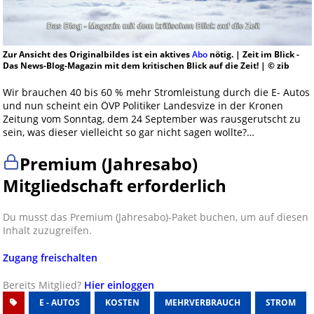
Zur Ansicht des Originalbildes ist ein aktives
Abo
nötig. | Zeit im Blick -
Das News-Blog-Magazin mit dem kritischen Blick auf die Zeit! | © zib
Wir brauchen 40 bis 60 % mehr Stromleistung durch die E- Autos
und nun scheint ein ÖVP Politiker Landesvize in der Kronen
Zeitung vom Sonntag, dem 24 September was rausgerutscht zu
sein, was dieser vielleicht so gar nicht sagen wollte?…
Premium (Jahresabo)
Mitgliedschaft erforderlich
Du musst das Premium (Jahresabo)-Paket buchen, um auf diesen
Inhalt zuzugreifen.
Zugang freischalten
Bereits Mitglied?
Hier einloggen
E - AUTOS
KOSTEN
MEHRVERBRAUCH
STROM