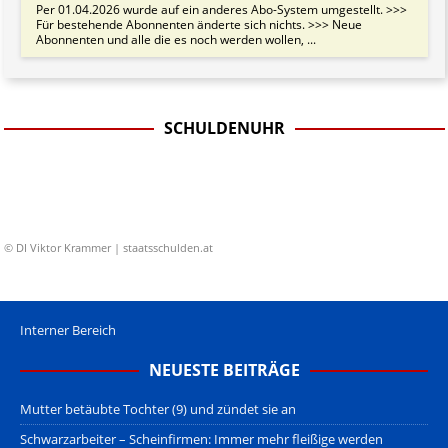
Per 01.04.2026 wurde auf ein anderes Abo-System umgestellt. >>>
Für bestehende Abonnenten änderte sich nichts. >>> Neue
Abonnenten und alle die es noch werden wollen, ...
SCHULDENUHR
© DI Viktor Krammer | staatsschulden.at
Interner Bereich
NEUESTE BEITRÄGE
Mutter betäubte Tochter (9) und zündet sie an
Schwarzarbeiter – Scheinfirmen: Immer mehr fleißige werden