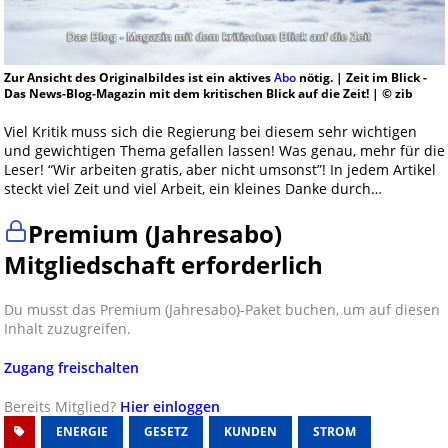
Zur Ansicht des Originalbildes ist ein aktives
Abo
nötig. | Zeit im Blick -
Das News-Blog-Magazin mit dem kritischen Blick auf die Zeit! | © zib
Viel Kritik muss sich die Regierung bei diesem sehr wichtigen
und gewichtigen Thema gefallen lassen! Was genau, mehr für die
Leser! “Wir arbeiten gratis, aber nicht umsonst”! In jedem Artikel
steckt viel Zeit und viel Arbeit, ein kleines Danke durch…
Premium (Jahresabo)
Mitgliedschaft erforderlich
Du musst das Premium (Jahresabo)-Paket buchen, um auf diesen
Inhalt zuzugreifen.
Zugang freischalten
Bereits Mitglied?
Hier einloggen
ENERGIE
GESETZ
KUNDEN
STROM