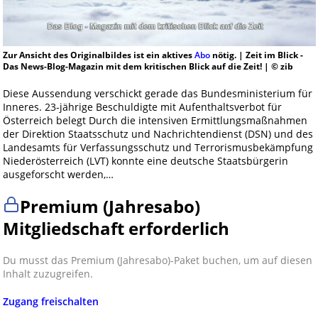
Zur Ansicht des Originalbildes ist ein aktives
Abo
nötig. | Zeit im Blick -
Das News-Blog-Magazin mit dem kritischen Blick auf die Zeit! | © zib
Diese Aussendung verschickt gerade das Bundesministerium für
Inneres. 23-jährige Beschuldigte mit Aufenthaltsverbot für
Österreich belegt Durch die intensiven Ermittlungsmaßnahmen
der Direktion Staatsschutz und Nachrichtendienst (DSN) und des
Landesamts für Verfassungsschutz und Terrorismusbekämpfung
Niederösterreich (LVT) konnte eine deutsche Staatsbürgerin
ausgeforscht werden,…
Premium (Jahresabo)
Mitgliedschaft erforderlich
Du musst das Premium (Jahresabo)-Paket buchen, um auf diesen
Inhalt zuzugreifen.
Zugang freischalten