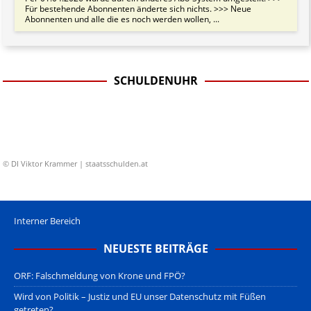
Für bestehende Abonnenten änderte sich nichts. >>> Neue
Abonnenten und alle die es noch werden wollen, ...
SCHULDENUHR
© DI Viktor Krammer | staatsschulden.at
Interner Bereich
NEUESTE BEITRÄGE
ORF: Falschmeldung von Krone und FPÖ?
Wird von Politik – Justiz und EU unser Datenschutz mit Füßen
getreten?