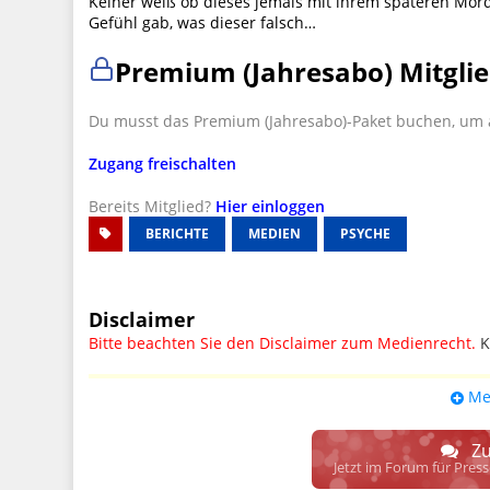
Keiner weiß ob dieses jemals mit ihrem späteren Mörd
Gefühl gab, was dieser falsch…
Premium (Jahresabo) Mitglie
Du musst das Premium (Jahresabo)-Paket buchen, um a
Zugang freischalten
Bereits Mitglied?
Hier einloggen
BERICHTE
MEDIEN
PSYCHE
Disclaimer
Bitte beachten Sie den Disclaimer zum Medienrecht.
K
UPDATE: § 17 ECG seit 16.02.2024 weg
Me
Wir lassen den Disclaimertext dennoch so stehen, bis s
weitere, damit zusammenhängende Paragrafen ersetzt 
Zu
Raum. D.h. noch mehr Spielraum für das sog. "Richte
Jetzt im Forum für Pres
gewisse Parteien bevorzugen kann.