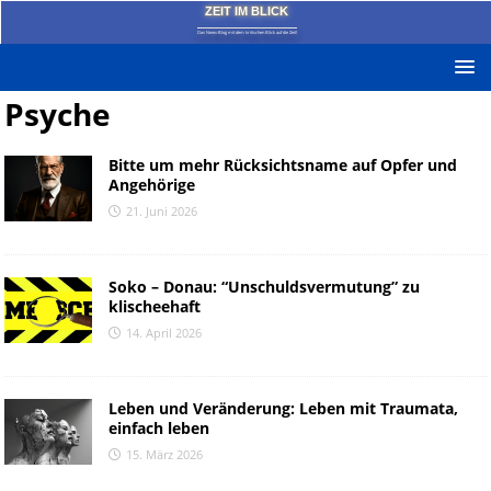
ZEIT IM BLICK
Das News-Blog mit dem kritischen Blick auf die Zeit!
Psyche
Bitte um mehr Rücksichtsname auf Opfer und
Angehörige
21. Juni 2026
Soko – Donau: “Unschuldsvermutung” zu
klischeehaft
14. April 2026
Leben und Veränderung: Leben mit Traumata,
einfach leben
15. März 2026