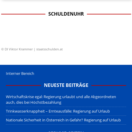
SCHULDENUHR
© DI Viktor Krammer | staatsschulden.at
Interner Bereich
NEUESTE BEITRÄGE
Wirtschaftskrise egal: Regierung urlaubt und alle Abgeordneten
auch, dies bei Höchstbezahlung
Trinkwasserknappheit – Ernteausfälle: Regierung auf Urlaub
Nationale Sicherheit in Österreich in Gefahr? Regierung auf Urlaub