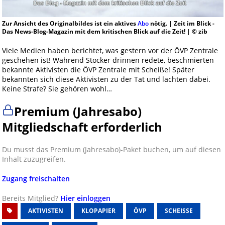
Zur Ansicht des Originalbildes ist ein aktives
Abo
nötig. | Zeit im Blick -
Das News-Blog-Magazin mit dem kritischen Blick auf die Zeit! | © zib
Viele Medien haben berichtet, was gestern vor der ÖVP Zentrale
geschehen ist! Während Stocker drinnen redete, beschmierten
bekannte Aktivisten die ÖVP Zentrale mit Scheiße! Später
bekannten sich diese Aktivisten zu der Tat und lachten dabei.
Keine Strafe? Sie gehören wohl…
Premium (Jahresabo)
Mitgliedschaft erforderlich
Du musst das Premium (Jahresabo)-Paket buchen, um auf diesen
Inhalt zuzugreifen.
Zugang freischalten
Bereits Mitglied?
Hier einloggen
AKTIVISTEN
KLOPAPIER
ÖVP
SCHEISSE