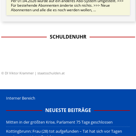
Per 01.04.2026 wurde auf ein anderes Abo-System umgestellt. >>>
Für bestehende Abonnenten änderte sich nichts. >>> Neue
Abonnenten und alle die es noch werden wollen, ...
SCHULDENUHR
© DI Viktor Krammer | staatsschulden.at
Interner Bereich
NEUESTE BEITRÄGE
Mitten in der größten Krise, Parlament 75 Tage geschlossen
Kottingbrunn: Frau (28) tot aufgefunden – Tat hat sich vor Tagen