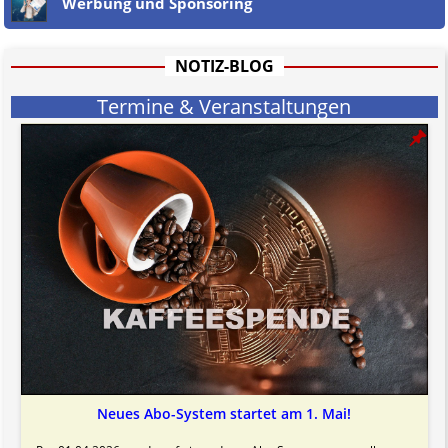
Werbung und Sponsoring
Jener Disclaimer soll sich nicht über gültiges Recht hinwegsetzen und
hat aufgrund der nicht Vertrags-gebundenen Wirksamkeit hpts.
informativen Charakter.
Bitte beachten Sie in dem Zusammenhang auch unsere
AGB
.
NOTIZ-BLOG
Termine & Veranstaltungen
Neues Abo-System startet am 1. Mai!