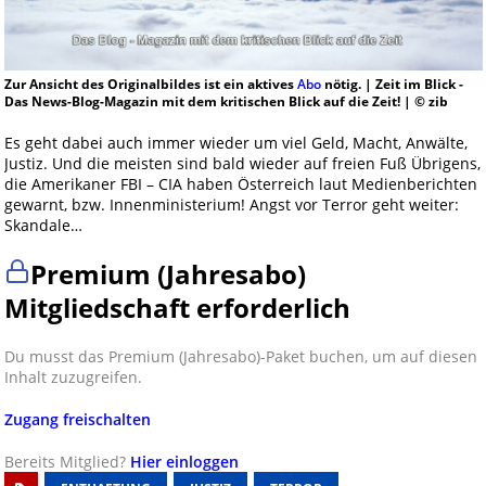
Zur Ansicht des Originalbildes ist ein aktives
Abo
nötig. | Zeit im Blick -
Das News-Blog-Magazin mit dem kritischen Blick auf die Zeit! | © zib
Es geht dabei auch immer wieder um viel Geld, Macht, Anwälte,
Justiz. Und die meisten sind bald wieder auf freien Fuß Übrigens,
die Amerikaner FBI – CIA haben Österreich laut Medienberichten
gewarnt, bzw. Innenministerium! Angst vor Terror geht weiter:
Skandale…
Premium (Jahresabo)
Mitgliedschaft erforderlich
Du musst das Premium (Jahresabo)-Paket buchen, um auf diesen
Inhalt zuzugreifen.
Zugang freischalten
Bereits Mitglied?
Hier einloggen