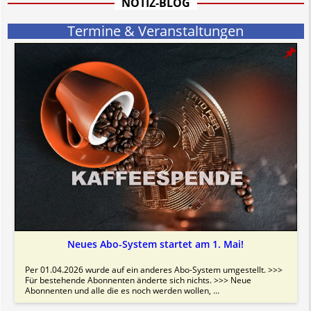
NOTIZ-BLOG
Bitte beachten Sie in dem Zusammenhang auch unsere
AGB
.
Termine & Veranstaltungen
Neues Abo-System startet am 1. Mai!
Per 01.04.2026 wurde auf ein anderes Abo-System umgestellt. >>>
Für bestehende Abonnenten änderte sich nichts. >>> Neue
Abonnenten und alle die es noch werden wollen, ...