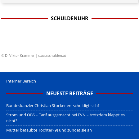
SCHULDENUHR
© DI Viktor Krammer | staatsschulden.at
Interner Bereich
NEUESTE BEITRÄGE
Bundeskanzler Christian Stocker entschuldigt sich?
Strom und OBS – Tarif ausgemacht bei EVN – trotzdem klappt es
nicht?
Mutter betäubte Tochter (9) und zündet sie an