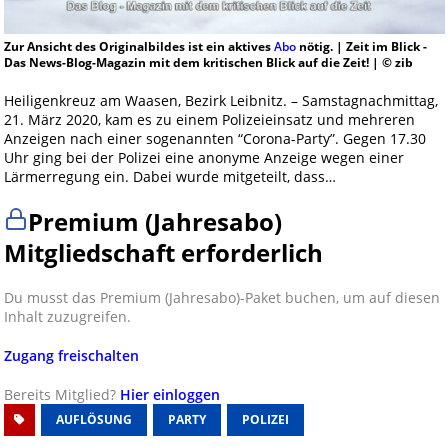
Zur Ansicht des Originalbildes ist ein aktives
Abo
nötig. | Zeit im Blick -
Das News-Blog-Magazin mit dem kritischen Blick auf die Zeit! | © zib
Heiligenkreuz am Waasen, Bezirk Leibnitz. – Samstagnachmittag,
21. März 2020, kam es zu einem Polizeieinsatz und mehreren
Anzeigen nach einer sogenannten “Corona-Party”. Gegen 17.30
Uhr ging bei der Polizei eine anonyme Anzeige wegen einer
Lärmerregung ein. Dabei wurde mitgeteilt, dass…
Premium (Jahresabo)
Mitgliedschaft erforderlich
Du musst das Premium (Jahresabo)-Paket buchen, um auf diesen
Inhalt zuzugreifen.
Zugang freischalten
Bereits Mitglied?
Hier einloggen
AUFLÖSUNG
PARTY
POLIZEI