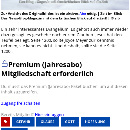
Zur Ansicht des Originalbildes ist ein aktives
Abo
nötig. | Zeit im Blick -
Das News-Blog-Magazin mit dem kritischen Blick auf die Zeit! | © zib
Ein sehr interessantes Evangelium. Es gehört auch immer wieder
dazu gesagt, es geschehe nach eurem Glauben. Jesus hat den
Teufel besiegt. Seite 1200, sollte Joyce Meyer zur Kenntnis
nehmen, sie kann es nicht. Und deshalb, sollte sie die Seite
1200…
Premium (Jahresabo)
Mitgliedschaft erforderlich
Du musst das Premium (Jahresabo)-Paket buchen, um auf diesen
Inhalt zuzugreifen.
Zugang freischalten
Bereits Mitglied?
Hier einloggen
GEFAHR
GLAUBE
GOTT
HOFFNUNG