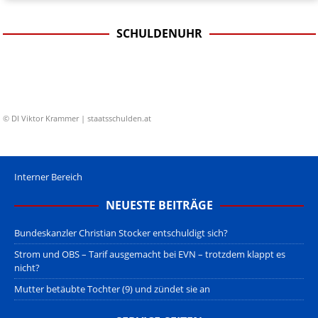
SCHULDENUHR
© DI Viktor Krammer | staatsschulden.at
Interner Bereich
NEUESTE BEITRÄGE
Bundeskanzler Christian Stocker entschuldigt sich?
Strom und OBS – Tarif ausgemacht bei EVN – trotzdem klappt es
nicht?
Mutter betäubte Tochter (9) und zündet sie an