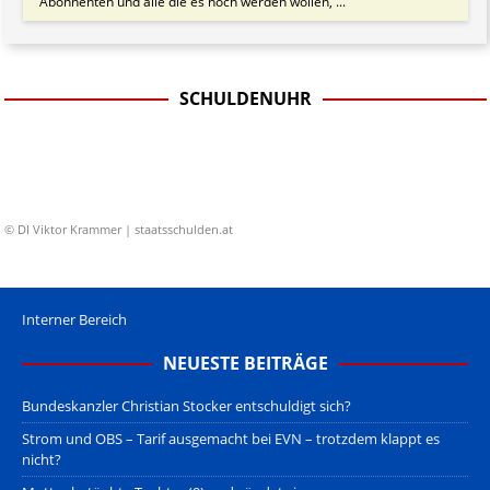
Abonnenten und alle die es noch werden wollen, ...
SCHULDENUHR
© DI Viktor Krammer | staatsschulden.at
Interner Bereich
NEUESTE BEITRÄGE
Bundeskanzler Christian Stocker entschuldigt sich?
Strom und OBS – Tarif ausgemacht bei EVN – trotzdem klappt es
nicht?