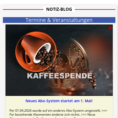
hat aufgrund der nicht Vertrags-gebundenen Wirksamkeit hpts.
informativen Charakter.
NOTIZ-BLOG
Bitte beachten Sie in dem Zusammenhang auch unsere
AGB
.
Termine & Veranstaltungen
Neues Abo-System startet am 1. Mai!
Per 01.04.2026 wurde auf ein anderes Abo-System umgestellt. >>>
Für bestehende Abonnenten änderte sich nichts. >>> Neue