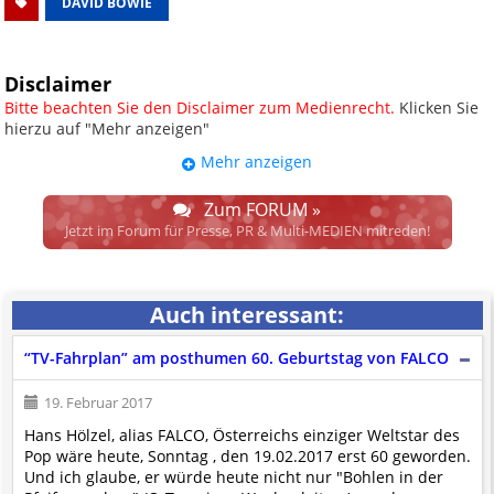
DAVID BOWIE
Disclaimer
Bitte beachten Sie den Disclaimer zum Medienrecht.
Klicken Sie
hierzu auf "Mehr anzeigen"
Mehr anzeigen
UPDATE: § 17 ECG seit 16.02.2024
weggefallen.
Zum FORUM »
Wir lassen den Disclaimertext dennoch so stehen, bis sich die
Jetzt im Forum für Presse, PR & Multi-MEDIEN mitreden!
Justiz im klaren ist, wodurch dieser und etliche weitere, damit
zusammenhängende Paragrafen ersetzt werden. Dzt. herrscht
auch in dem Bereich rechtsfreier Raum. D.h. noch mehr
Auch interessant:
Spielraum für das sog. "Richterrecht", welches alleine aufgrund
schwammiger Gesetze gewisse Parteien bevorzugen kann.
“TV-Fahrplan” am posthumen 60. Geburtstag von FALCO
Wir verweisen hiermit auf den
Ausschluss der Verantwortlichkeit bei
Links
und betonen ausdrücklich, dass wir die im Abs. 1 des § 17 ECG
19. Februar 2017
genannte Überprüfung etwaiger Rechtswidrigkeit im verlinkten Inhalt
Hans Hölzel, alias FALCO, Österreichs einziger Weltstar des
nicht immer gewährleisten können.
Pop wäre heute, Sonntag , den 19.02.2017 erst 60 geworden.
Die Betreiber und die Autoren dieser Website sind weder Juristen, noch
Und ich glaube, er würde heute nicht nur "Bohlen in der
beschäftigen sie solche, dürfen und können daher
keine