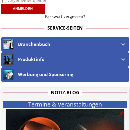
Angemeldet bleiben
nicht verlinkt
" bedeutet, dass die Quelle zwar genannt wird oder werden
musste, wir aber aufgrund der nicht möglichen Prüfung auf rechtliche
Korrektheit, Wahrheit des externen Inhalts keinen Link setzen.
Passwort vergessen?
Wir sind
nicht verantwortlich für die Offenlegung persönlicher
Daten beteiligter jur. wie phys. Personen
in und auf verlinkten
SERVICE-SEITEN
Webseiten, sowie in den URLs und deren Linktext.
Ebenso teilen wir nicht zwingend deren Ansichten, sondern machen die
Unschuldsvermutung
für alle jur. wie phys. Personen und alle
Branchenbuch
Vorwürfe gegen jene geltend. Dies gilt insbesondere für die eigene
Berichterstattung, welche nach dem
öst. Mediengesetz
erfolgt, soweit
wir als Nicht-Juristen dieses verstehen.
Produktinfo
Wir stehen nicht in (ge)werblichen Zusammenhang mit uo. zu den
Betreibern der verlinkten Webseiten.
Werbung und Sponsoring
Etwaige Empfehlungen in diesem Bericht sind
keine Rechtsberatung!
Der Begriff "
Abmahnanwalt
" bezeichnet Juristen, welche überwiegend
u.o. ausschließlich von (meist ungerechtfertigten, überzogenen,
rechtlich fragwürdigen) Abmahnungen leben und soll keine
NOTIZ-BLOG
Herabwürdigung von Kanzleien darstellen, welche dies innerhalb
gesetzlich verankerter Regeln tun.
Termine & Veranstaltungen
Jener Disclaimer soll sich nicht über gültiges Recht hinwegsetzen und
hat aufgrund der nicht Vertrags-gebundenen Wirksamkeit hpts.
informativen Charakter.
Bitte beachten Sie in dem Zusammenhang auch unsere
AGB
.