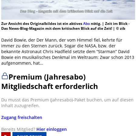
Zur Ansicht des Originalbildes ist ein aktives
Abo
nötig. | Zeit im Blick -
Das News-Blog-Magazin mit dem kritischen Blick auf die Zeit! | © zib
David Bowie, der Der Mann, der vom Himmel fiel, kehrte für
immer zu den Sternen zurück. Sogar die NASA, bzw. der
bekannte Astronaut Chris Hadfield setzte dem “Starman” David
Bowie ein musikalisches Denkmal im Weltraum: Zwar schon 2013
aufgenommen, hat…
Premium (Jahresabo)
Mitgliedschaft erforderlich
Du musst das Premium (Jahresabo)-Paket buchen, um auf diesen
Inhalt zuzugreifen.
Zugang freischalten
Bereits Mitglied?
Hier einloggen