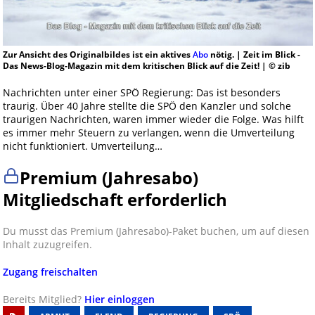
Zur Ansicht des Originalbildes ist ein aktives
Abo
nötig. | Zeit im Blick -
Das News-Blog-Magazin mit dem kritischen Blick auf die Zeit! | © zib
Nachrichten unter einer SPÖ Regierung: Das ist besonders
traurig. Über 40 Jahre stellte die SPÖ den Kanzler und solche
traurigen Nachrichten, waren immer wieder die Folge. Was hilft
es immer mehr Steuern zu verlangen, wenn die Umverteilung
nicht funktioniert. Umverteilung…
Premium (Jahresabo)
Mitgliedschaft erforderlich
Du musst das Premium (Jahresabo)-Paket buchen, um auf diesen
Inhalt zuzugreifen.
Zugang freischalten
Bereits Mitglied?
Hier einloggen