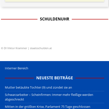
SCHULDENUHR
© DI Viktor Krammer | staatsschulden.at
Interner Bereich
NEUESTE BEITRÄGE
Mutter betäubte Tochter (9) und zündet sie an
Schwarzarbeiter – Scheinfirmen: Immer mehr fleißige werden
abgeschreckt
Mitten in der größten Krise, Parlament 75 Tage geschlossen