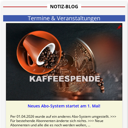
Bitte beachten Sie in dem Zusammenhang auch unsere
AGB
.
NOTIZ-BLOG
Termine & Veranstaltungen
Neues Abo-System startet am 1. Mai!
Per 01.04.2026 wurde auf ein anderes Abo-System umgestellt. >>>
Für bestehende Abonnenten änderte sich nichts. >>> Neue
Abonnenten und alle die es noch werden wollen, ...