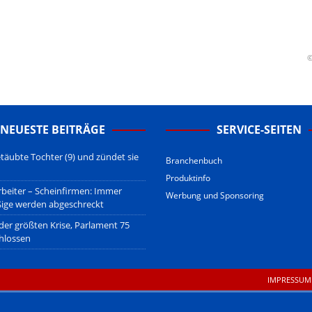
erstehen.
u den Betreibern der verlinkten Webseiten.
sberatung!
erwiegend u.o. ausschließlich von (meist ungerechtfertigten,
©
nd soll keine Herabwürdigung von Kanzleien darstellen, welche dies
gsetzen und hat aufgrund der nicht Vertrags-gebundenen Wirksamkeit
B
.
NEUESTE BEITRÄGE
SERVICE-SEITEN
täubte Tochter (9) und zündet sie
Branchenbuch
Produktinfo
beiter – Scheinfirmen: Immer
Werbung und Sponsoring
ßige werden abgeschreckt
 der größten Krise, Parlament 75
hlossen
IMPRESSUM