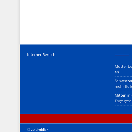
Mediengesetz
erfolgt, soweit wir als Nicht-Juristen dieses v
Wir stehen nicht in (ge)werblichen Zusammenhang mit uo. z
Etwaige Empfehlungen in diesem Bericht sind
keine Recht
Der Begriff "
Abmahnanwalt
" bezeichnet Juristen, welche üb
überzogenen, rechtlich fragwürdigen) Abmahnungen leben u
innerhalb gesetzlich verankerter Regeln tun.
Jener Disclaimer soll sich nicht über gültiges Recht hinwe
hpts. informativen Charakter.
Bitte beachten Sie in dem Zusammenhang auch unsere
AG
Interner Bereich
Mutter be
an
Schwarzar
mehr flei
Mitten in
Tage gesc
© zeitimblick