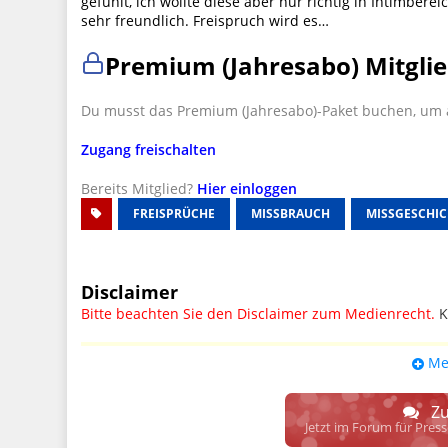
gefühlt, ich wollte diese aber nur richtig in Intimber
sehr freundlich. Freispruch wird es…
Premium (Jahresabo) Mitglie
Du musst das Premium (Jahresabo)-Paket buchen, um a
Zugang freischalten
Bereits Mitglied?
Hier einloggen
FREISPRÜCHE
MISSBRAUCH
MISSGESCHIC
Disclaimer
Bitte beachten Sie den Disclaimer zum Medienrecht.
K
UPDATE: § 17 ECG seit 16.02.2024 weg
Me
Wir lassen den Disclaimertext dennoch so stehen, bis s
weitere, damit zusammenhängende Paragrafen ersetzt 
Zu
Raum. D.h. noch mehr Spielraum für das sog. "Richte
Jetzt im Forum für Pres
gewisse Parteien bevorzugen kann.