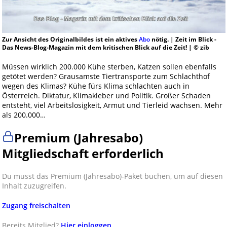
Zur Ansicht des Originalbildes ist ein aktives
Abo
nötig. | Zeit im Blick -
Das News-Blog-Magazin mit dem kritischen Blick auf die Zeit! | © zib
Müssen wirklich 200.000 Kühe sterben, Katzen sollen ebenfalls
getötet werden? Grausamste Tiertransporte zum Schlachthof
wegen des Klimas? Kühe fürs Klima schlachten auch in
Österreich. Diktatur, Klimakleber und Politik. Großer Schaden
entsteht, viel Arbeitslosigkeit, Armut und Tierleid wachsen. Mehr
als 200.000…
Premium (Jahresabo)
Mitgliedschaft erforderlich
Du musst das Premium (Jahresabo)-Paket buchen, um auf diesen
Inhalt zuzugreifen.
Zugang freischalten
Bereits Mitglied?
Hier einloggen