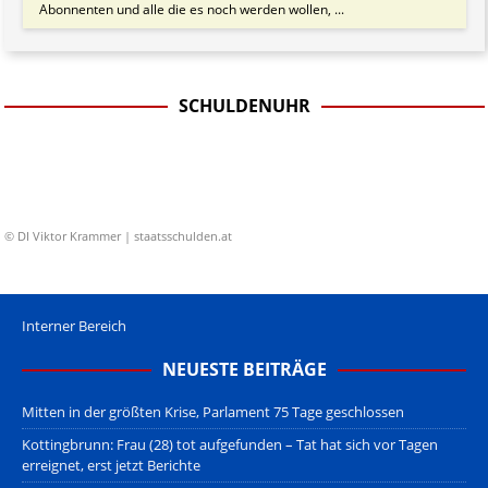
Abonnenten und alle die es noch werden wollen, ...
SCHULDENUHR
© DI Viktor Krammer | staatsschulden.at
Interner Bereich
NEUESTE BEITRÄGE
Mitten in der größten Krise, Parlament 75 Tage geschlossen
Kottingbrunn: Frau (28) tot aufgefunden – Tat hat sich vor Tagen
erreignet, erst jetzt Berichte