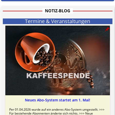
informativen Charakter.
Bitte beachten Sie in dem Zusammenhang auch unsere
AGB
.
NOTIZ-BLOG
Termine & Veranstaltungen
Neues Abo-System startet am 1. Mai!
Per 01.04.2026 wurde auf ein anderes Abo-System umgestellt. >>>
Für bestehende Abonnenten änderte sich nichts. >>> Neue