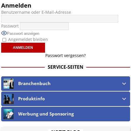
- "
Quelle wird teilweise genannt, aber aus rechtlichen Gründen (§ 17 ECG)
Anmelden
nicht verlinkt
" bedeutet, dass die Quelle zwar genannt wird oder werden
Benutzername oder E-Mail-Adresse
musste, wir aber aufgrund der nicht möglichen Prüfung auf rechtliche
Korrektheit, Wahrheit des externen Inhalts keinen Link setzen.
Wir sind
nicht verantwortlich für die Offenlegung persönlicher
Passwort
Daten beteiligter jur. wie phys. Personen
in und auf verlinkten
Passwort anzeigen
Webseiten, sowie in den URLs und deren Linktext.
Angemeldet bleiben
Ebenso teilen wir nicht zwingend deren Ansichten, sondern machen die
Unschuldsvermutung
für alle jur. wie phys. Personen und alle
Vorwürfe gegen jene geltend. Dies gilt insbesondere für die eigene
Passwort vergessen?
Berichterstattung, welche nach dem
öst. Mediengesetz
erfolgt, soweit
wir als Nicht-Juristen dieses verstehen.
SERVICE-SEITEN
Wir stehen nicht in (ge)werblichen Zusammenhang mit uo. zu den
Betreibern der verlinkten Webseiten.
Etwaige Empfehlungen in diesem Bericht sind
keine Rechtsberatung!
Branchenbuch
Der Begriff "
Abmahnanwalt
" bezeichnet Juristen, welche überwiegend
u.o. ausschließlich von (meist ungerechtfertigten, überzogenen,
rechtlich fragwürdigen) Abmahnungen leben und soll keine
Produktinfo
Herabwürdigung von Kanzleien darstellen, welche dies innerhalb
gesetzlich verankerter Regeln tun.
Werbung und Sponsoring
Jener Disclaimer soll sich nicht über gültiges Recht hinwegsetzen und
hat aufgrund der nicht Vertrags-gebundenen Wirksamkeit hpts.
informativen Charakter.
Bitte beachten Sie in dem Zusammenhang auch unsere
AGB
.