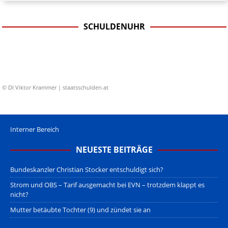
SCHULDENUHR
© DI Viktor Krammer | staatsschulden.at
Interner Bereich
NEUESTE BEITRÄGE
Bundeskanzler Christian Stocker entschuldigt sich?
Strom und OBS – Tarif ausgemacht bei EVN – trotzdem klappt es
nicht?
Mutter betäubte Tochter (9) und zündet sie an