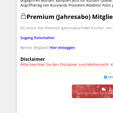
angegriffen wurden, kämpfen jetzt für Russen! Quelle,
Angriffskrieg von Russlands Präsident Wladimir Puti
Premium (Jahresabo) Mitglie
Du musst das Premium (Jahresabo)-Paket buchen, um a
Zugang freischalten
Bereits Mitglied?
Hier einloggen
Disclaimer
Bitte beachten Sie den Disclaimer zum Medienrecht.
K
UPDATE: § 17 ECG seit 16.02.2024 weg
Me
Wir lassen den Disclaimertext dennoch so stehen, bis s
weitere, damit zusammenhängende Paragrafen ersetzt 
Zu
Raum. D.h. noch mehr Spielraum für das sog. "Richte
Jetzt im Forum für Pres
gewisse Parteien bevorzugen kann.
Wir verweisen hiermit auf den
Ausschluss der Verantwortlic
17 ECG genannte Überprüfung etwaiger Rechtswidrigkeit im