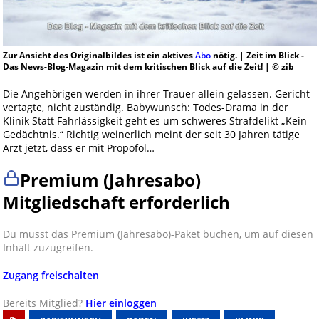
Zur Ansicht des Originalbildes ist ein aktives
Abo
nötig. | Zeit im Blick -
Das News-Blog-Magazin mit dem kritischen Blick auf die Zeit! | © zib
Die Angehörigen werden in ihrer Trauer allein gelassen. Gericht
vertagte, nicht zuständig. Babywunsch: Todes-Drama in der
Klinik Statt Fahrlässigkeit geht es um schweres Strafdelikt „Kein
Gedächtnis.“ Richtig weinerlich meint der seit 30 Jahren tätige
Arzt jetzt, dass er mit Propofol…
Premium (Jahresabo)
Mitgliedschaft erforderlich
Du musst das Premium (Jahresabo)-Paket buchen, um auf diesen
Inhalt zuzugreifen.
Zugang freischalten
Bereits Mitglied?
Hier einloggen