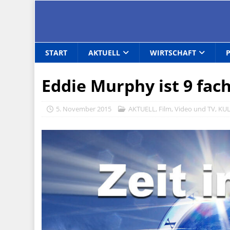
START
AKTUELL
WIRTSCHAFT
Eddie Murphy ist 9 fac
5. November 2015
AKTUELL
,
Film, Video und TV
,
KU