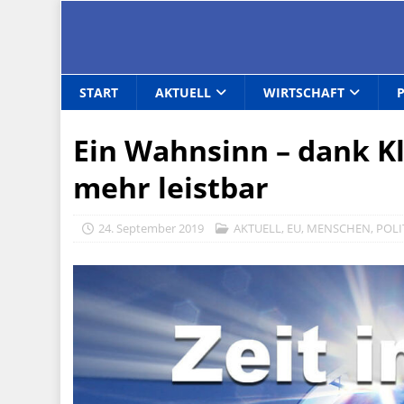
START
AKTUELL
WIRTSCHAFT
Ein Wahnsinn – dank K
mehr leistbar
24. September 2019
AKTUELL
,
EU
,
MENSCHEN
,
POLI