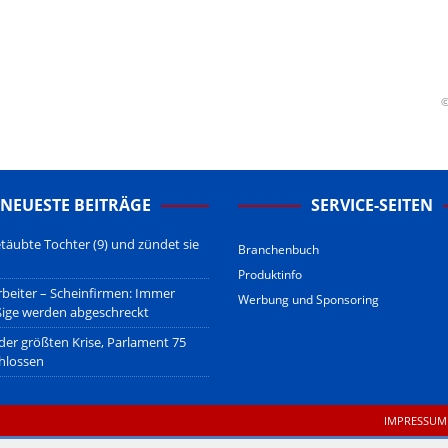
erstehen.
u den Betreibern der verlinkten Webseiten.
sberatung!
erwiegend u.o. ausschließlich von (meist ungerechtfertigten,
nd soll keine Herabwürdigung von Kanzleien darstellen, welche dies
©
gsetzen und hat aufgrund der nicht Vertrags-gebundenen Wirksamkeit
B
.
NEUESTE BEITRÄGE
SERVICE-SEITEN
täubte Tochter (9) und zündet sie
Branchenbuch
Produktinfo
beiter – Scheinfirmen: Immer
Werbung und Sponsoring
ßige werden abgeschreckt
 der größten Krise, Parlament 75
hlossen
IMPRESSUM