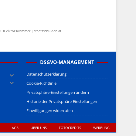
 DI Viktor Krammer | staatsschulden.at
DSGVO-MANAGEMENT
Datenschutzerklärung
Cookie-Richtlinie
Privatsphäre-Einstellungen ändern
Historie der Privatsphäre-Einstellungen
Einwilligungen widerrufen
AGB
ÜBER UNS
FOTOCREDITS
WERBUNG