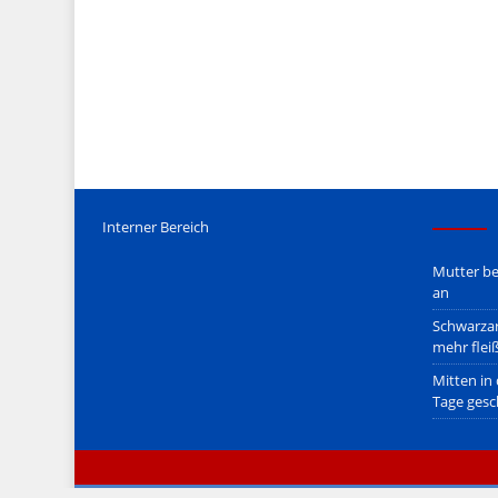
Mediengesetz
erfolgt, soweit wir als Nicht-Juristen dieses v
Wir stehen nicht in (ge)werblichen Zusammenhang mit uo. z
Etwaige Empfehlungen in diesem Bericht sind
keine Recht
Der Begriff "
Abmahnanwalt
" bezeichnet Juristen, welche üb
überzogenen, rechtlich fragwürdigen) Abmahnungen leben u
innerhalb gesetzlich verankerter Regeln tun.
Jener Disclaimer soll sich nicht über gültiges Recht hinwe
hpts. informativen Charakter.
Bitte beachten Sie in dem Zusammenhang auch unsere
AG
Interner Bereich
Mutter be
an
Schwarzar
mehr flei
Mitten in
Tage gesc