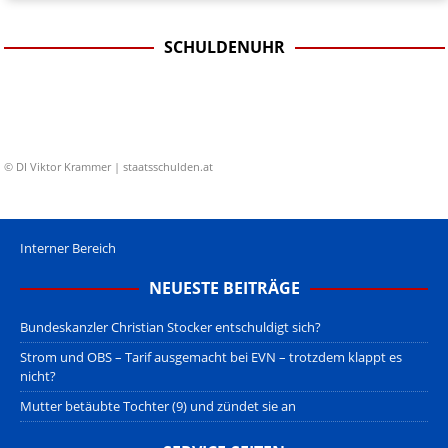
SCHULDENUHR
© DI Viktor Krammer | staatsschulden.at
Interner Bereich
NEUESTE BEITRÄGE
Bundeskanzler Christian Stocker entschuldigt sich?
Strom und OBS – Tarif ausgemacht bei EVN – trotzdem klappt es
nicht?
Mutter betäubte Tochter (9) und zündet sie an