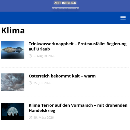
ZEIT IM BLICK
Das News-Blog mit dem kritischen Blick auf die Zeit!
Klima
Trinkwasserknappheit – Ernteausfälle: Regierung
auf Urlaub
5. August 2026
Österreich bekommt kalt – warm
25. Juli 2026
Klima Terror auf den Vormarsch – mit drohenden
Handelskrieg
19. März 2026