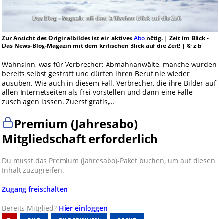
Zur Ansicht des Originalbildes ist ein aktives
Abo
nötig. | Zeit im Blick -
Das News-Blog-Magazin mit dem kritischen Blick auf die Zeit! | © zib
Wahnsinn, was für Verbrecher: Abmahnanwälte, manche wurden
bereits selbst gestraft und dürfen ihren Beruf nie wieder
ausüben. Wie auch in diesem Fall. Verbrecher, die ihre Bilder auf
allen Internetseiten als frei vorstellen und dann eine Falle
zuschlagen lassen. Zuerst gratis,…
Premium (Jahresabo)
Mitgliedschaft erforderlich
Du musst das Premium (Jahresabo)-Paket buchen, um auf diesen
Inhalt zuzugreifen.
Zugang freischalten
Bereits Mitglied?
Hier einloggen